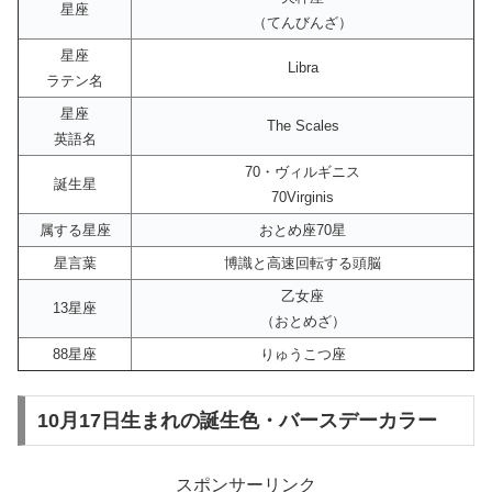
星座
（てんびんざ）
星座
Libra
ラテン名
星座
The Scales
英語名
70・ヴィルギニス
誕生星
70Virginis
属する星座
おとめ座70星
星言葉
博識と高速回転する頭脳
乙女座
13星座
（おとめざ）
88星座
りゅうこつ座
10月17日生まれの誕生色・バースデーカラー
スポンサーリンク