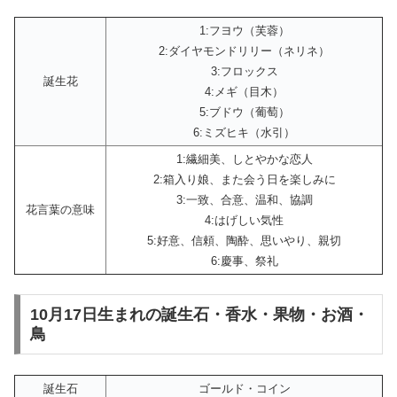
1:フヨウ（芙蓉）
2:ダイヤモンドリリー（ネリネ）
3:フロックス
誕生花
4:メギ（目木）
5:ブドウ（葡萄）
6:ミズヒキ（水引）
1:繊細美、しとやかな恋人
2:箱入り娘、また会う日を楽しみに
3:一致、合意、温和、協調
花言葉の意味
4:はげしい気性
5:好意、信頼、陶酔、思いやり、親切
6:慶事、祭礼
10月17日生まれの誕生石・香水・果物・お酒・
鳥
誕生石
ゴールド・コイン