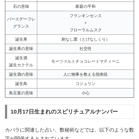
石の意味
家庭の平和
フランキンセンス
バースデーフレ
+
グランス
フローラルムスク
誕生果
刺なし栗（とげなしくり）
誕生果の意味
社交性
誕生酒
モーツァルトチョコレートマティーニ
誕生カクテル
誕生酒の意味
人に物事を教える指南役
誕生鳥
コジュリン
鳥言葉の意味
小心
10月17日生まれのスピリチュアルナンバー
カバラに関連した占い、数秘術などでは、以下のような数
字が関係するとされています。