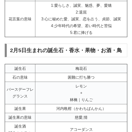
1:愛らしさ、誠実、魅惑、夢、愛矯
2:退屈
花言葉の意味
3:心に秘めた愛、誠実、恋を占う、貞節、誠実
4:少年時代の希望、若い時代と苦悩
5:君に捧げる
2月5日生まれの誕生石・香水・果物・お酒・鳥
誕生石
梅花石
石の意味
困難に打ち勝つ
レモン
バースデーフレ
+
グランス
林檎｜りんご
誕生果
河内晩柑（かわちばんかん）
誕生果の意味
慈愛,情
誕生酒
アコーダンス