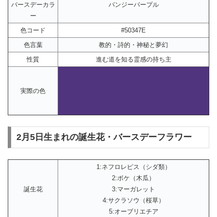
バースデーカラ
パンジーパープル
ー
色コード
#50347E
色言葉
教的・詩的・神秘と夢幻
性質
進む道を知る霊感の持ち主
実際の色
2月5日生まれの誕生花・バースデーフラワー
1:ネフロレピス（シダ類）
2:ボケ（木瓜）
誕生花
3:マーガレット
4:サクラソウ（桜草）
5:オーブリエチア