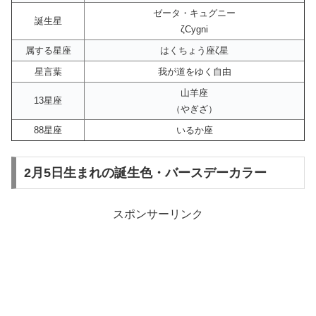
ゼータ・キュグニー
誕生星
ζCygni
属する星座
はくちょう座ζ星
星言葉
我が道をゆく自由
山羊座
13星座
（やぎざ）
88星座
いるか座
2月5日生まれの誕生色・バースデーカラー
スポンサーリンク