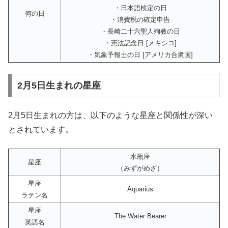
・日本語検定の日
何の日
・消費税の確定申告
・長崎二十六聖人殉教の日
・憲法記念日 [メキシコ]
・気象予報士の日 [アメリカ合衆国]
2月5日生まれの星座
2月5日生まれの方は、以下のような星座と関係性が深い
とされています。
水瓶座
星座
（みずがめざ）
星座
Aquarius
ラテン名
星座
The Water Bearer
英語名