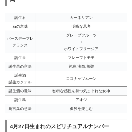
誕生石
カーネリアン
石の意味
明晰な思考
グレープフルーツ
バースデーフレ
+
グランス
ホワイトフリージア
誕生果
マレーフトモモ
誕生果の意味
純粋,潔白,無難
誕生酒
ココナッツムーン
誕生カクテル
誕生酒の意味
独特な感性を持つ気まぐれな女神
誕生鳥
アオジ
鳥言葉の意味
孤独を楽しむ
4月27日生まれのスピリチュアルナンバー