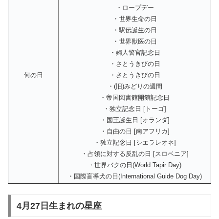
・ロープデー
・世界生命の日
・駅伝誕生の日
・世界獣医の日
・婦人警官記念日
・さとうきびの日
何の日
・さとうきびの日
・(旧)みどりの週間
・帝国図書館開館記念日
・独立記念日 [トーゴ]
・国王誕生日 [オランダ]
・自由の日 [南アフリカ]
・独立記念日 [シエラレオネ]
・占領に対する反乱の日 [スロベニア]
・世界バクの日(World Tapir Day)
・国際盲導犬の日(International Guide Dog Day)
4月27日生まれの星座