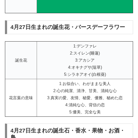
4月27日生まれの誕生花・バースデーフラワー
1:デンファレ
2:スイレン(睡蓮)
誕生花
3:アカシア
4:オキナグサ(翁草)
5:シラネアオイ(白根葵)
1:お似合い、わがままな美人
2:心の純潔、清浄、甘美、清純な心
花言葉の意味
3:真実の愛、友情、秘愛、優雅、秘めた恋
4:清純な心、背信の恋
5:優美、完全な美
4月27日生まれの誕生石・香水・果物・お酒・
鳥