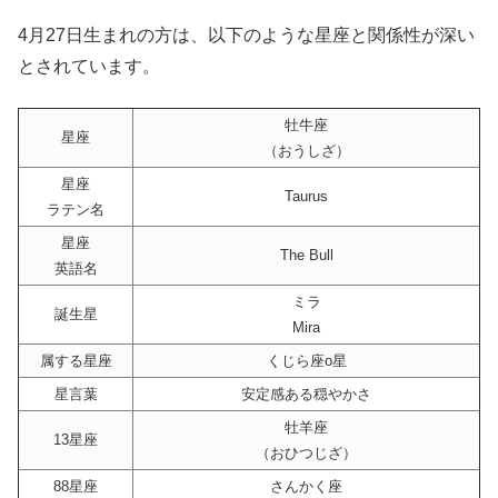
4月27日生まれの方は、以下のような星座と関係性が深い
とされています。
牡牛座
星座
（おうしざ）
星座
Taurus
ラテン名
星座
The Bull
英語名
ミラ
誕生星
Mira
属する星座
くじら座ο星
星言葉
安定感ある穏やかさ
牡羊座
13星座
（おひつじざ）
88星座
さんかく座