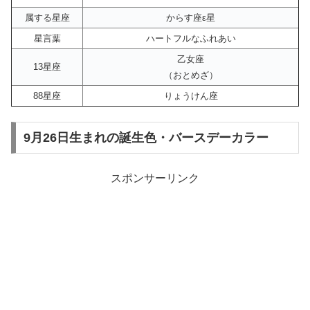
属する星座
からす座ε星
星言葉
ハートフルなふれあい
乙女座
13星座
（おとめざ）
88星座
りょうけん座
9月26日生まれの誕生色・バースデーカラー
スポンサーリンク