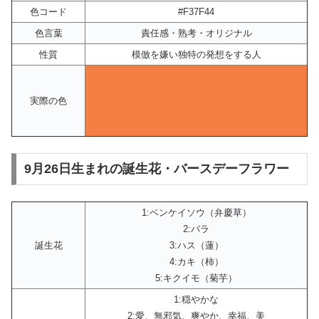
色コード
#F37F44
色言葉
責任感・熟考・オリジナル
性質
模倣を嫌い独特の発想をする人
実際の色
9月26日生まれの誕生花・バースデーフラワー
1:ベンケイソウ（弁慶草）
2:バラ
誕生花
3:ハス（蓮）
4:カキ（柿）
5:キクイモ（菊芋）
1:穏やかな
2:愛、無邪気、爽やか、幸福、美