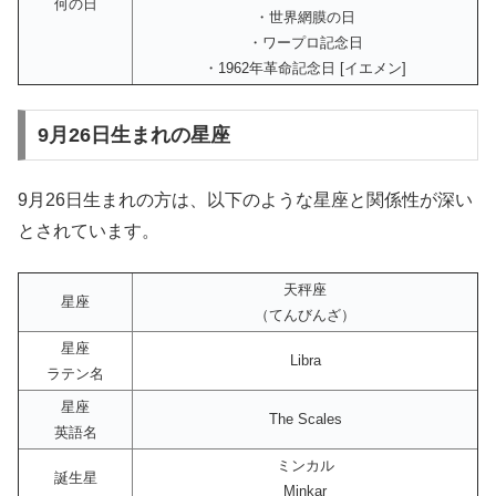
何の日
・世界網膜の日
・ワープロ記念日
・1962年革命記念日 [イエメン]
9月26日生まれの星座
9月26日生まれの方は、以下のような星座と関係性が深い
とされています。
天秤座
星座
（てんびんざ）
星座
Libra
ラテン名
星座
The Scales
英語名
ミンカル
誕生星
Minkar