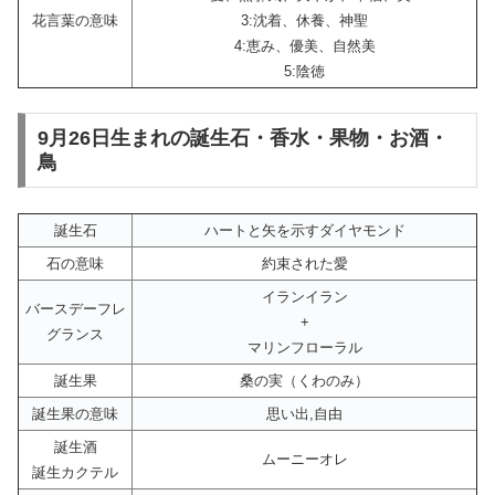
花言葉の意味
3:沈着、休養、神聖
4:恵み、優美、自然美
5:陰徳
9月26日生まれの誕生石・香水・果物・お酒・
鳥
誕生石
ハートと矢を示すダイヤモンド
石の意味
約束された愛
イランイラン
バースデーフレ
+
グランス
マリンフローラル
誕生果
桑の実（くわのみ）
誕生果の意味
思い出,自由
誕生酒
ムーニーオレ
誕生カクテル