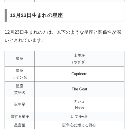
12月23日生まれの星座
12月23日生まれの方は、以下のような星座と関係性が深
いとされています。
山羊座
星座
（やぎざ）
星座
Capricorn
ラテン名
星座
The Goat
英語名
ナシュ
誕生星
Nash
属する星座
いて座γ星
星言葉
闘争心に燃える野心