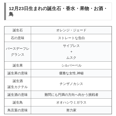
12月23日生まれの誕生石・香水・果物・お酒・
鳥
誕生石
オレンジ・ジェード
石の意味
ストレートな告白
サイプレス
バースデーフレ
+
グランス
ムスク
誕生果
シルバーベル
誕生果の意味
優雅な女性,神秘
誕生酒
チンザノカシス
誕生カクテル
誕生酒の意味
難問にも円満の方向へ向かう挑戦者
誕生鳥
オオハシウミガラス
鳥言葉の意味
努力家