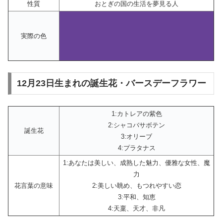
性質
おとぎの国の生活を夢見る人
実際の色
12月23日生まれの誕生花・バースデーフラワー
1:カトレアの紫色
2:シャコバサボテン
誕生花
3:オリーブ
4:プラタナス
1:あなたは美しい、成熟した魅力、優雅な女性、魔
力
花言葉の意味
2:美しい眺め、もつれやすい恋
3:平和、知恵
4:天稟、天才、非凡