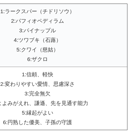
1:ラークスパー（チドリソウ）
2:パフィオペディラム
3:パイナップル
4:ツワブキ（石蕗）
5:クワイ（慈姑）
6:ザクロ
1:信頼、軽快
2:変わりやすい愛情、思慮深さ
3:完全無欠
愛よよみがえれ、謙遜、先を見通す能力
5:縁起がよい
6:円熟した優美、子孫の守護