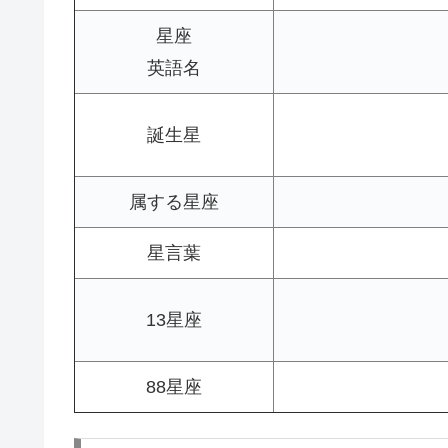
星座
英語名
誕生星
属する星座
星言葉
13星座
88星座