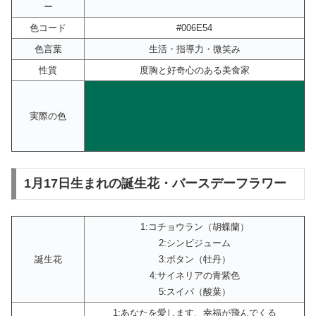
ー
色コード
#006E54
色言葉
生活・指導力・微笑み
性質
度胸と好奇心のある美食家
実際の色
1月17日生まれの誕生花・バースデーフラワー
1:コチョウラン（胡蝶蘭）
2:シンビジューム
誕生花
3:ボタン（牡丹）
4:サイネリアの青紫色
5:スイバ（酸葉）
1:あなたを愛します、幸福が飛んでくる