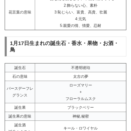
2:飾らない心、素朴
花言葉の意味
3:恥じらい、富貴、高貴、壮麗
4:元気
5:親愛の情、情愛、忍耐
1月17日生まれの誕生石・香水・果物・お酒・
鳥
誕生石
不透明琥珀
石の意味
太古の夢
ローズマリー
バースデーフレ
+
グランス
フローラルムスク
誕生果
ブラックベリー
誕生果の意味
神秘,秘密
誕生酒
キール・ロワイヤル