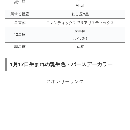
誕生星
Altail
属する星座
わし座α星
星言葉
ロマンティックスでリアリスティックス
射手座
13星座
（いてざ）
88星座
や座
1月17日生まれの誕生色・バースデーカラー
スポンサーリンク