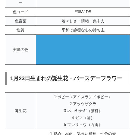
ー
色コード
#38A1DB
色言葉
若々しさ・情緒・集中力
性質
平和で静穏な心の持ち主
実際の色
1月23日生まれの誕生花・バースデーフラワー
1:ポピー（アイスランドポピー）
2:アッツザクラ
誕生花
3:ネコヤナギ（猫柳）
4:ガマ（蒲）
5:マンリョウ（万両）
1:慰め、忍耐、気高い精神、七色の愛