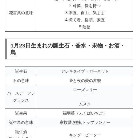
2:可憐、愛を待つ
花言葉の意味
3:率直、自由、気まま
4:慌て者、従順、素直
5:陰徳
1月23日生まれの誕生石・香水・果物・お酒・
鳥
誕生石
アレキタイプ・ガーネット
石の意味
昼と夜の愛の変貌
ローズマリー
バースデーフレ
+
グランス
ムスク
誕生果
福羽苺（ふくばいちご）
誕生果の意味
家族愛,抱擁,トップランナー
誕生酒
キング・ピーター