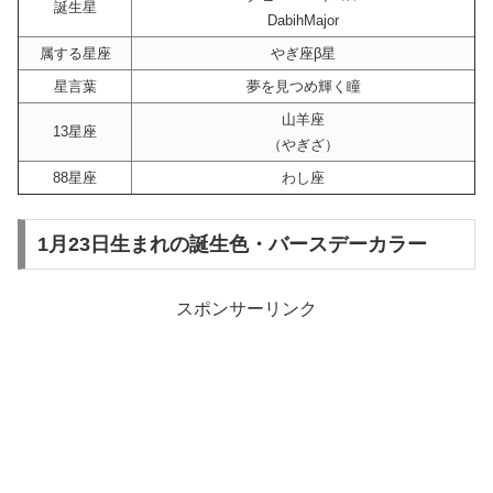
誕生星
DabihMajor
属する星座
やぎ座β星
星言葉
夢を見つめ輝く瞳
山羊座
13星座
（やぎざ）
88星座
わし座
1月23日生まれの誕生色・バースデーカラー
スポンサーリンク