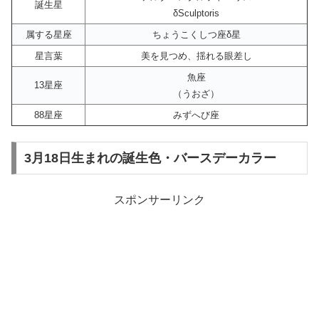
誕生星
δSculptoris
属する星座
ちょうこくしつ座δ星
星言葉
美を見つめ、揺れる眼差し
魚座
13星座
（うおざ）
88星座
みずへび座
3月18日生まれの誕生色・バースデーカラー
スポンサーリンク