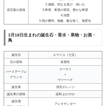
2:感謝、切なる喜び、清い心
花言葉の意味
3:希望、希望の実現、豊かな希望
4:清楚
5:我が勝利、無敵、敵を除く、無変化
3月18日生まれの誕生石・香水・果物・お酒・
鳥
誕生石
エマイユ（七宝）
石の意味
多面性
ユーカリ
バースデーフレ
+
グランス
ヴァーベナ
誕生果
清見オレンジ
誕生果の意味
温和,おだやか
誕生酒
アレキサンダー