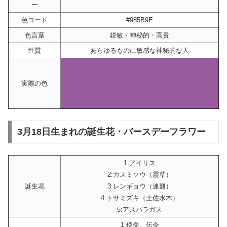
ー
色コード
#985B9E
色言葉
鋭敏・神秘的・高貴
性質
あらゆるものに敏感な神秘的な人
実際の色
3月18日生まれの誕生花・バースデーフラワー
1:アイリス
2:カスミソウ（霞草）
誕生花
3:レンギョウ（連翹）
4:トサミズキ（土佐水木）
5:アスパラガス
1:使命、伝令