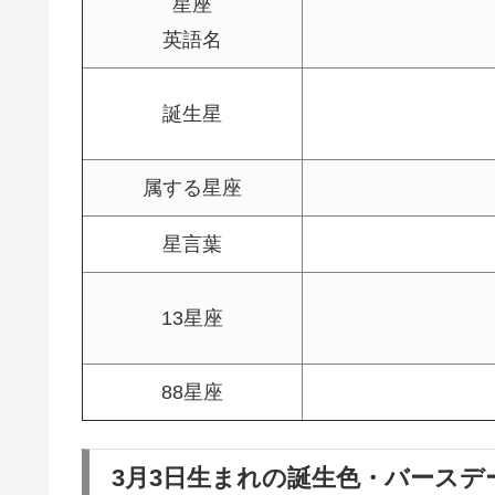
星座
英語名
誕生星
属する星座
星言葉
13星座
88星座
3月3日生まれの誕生色・バースデ