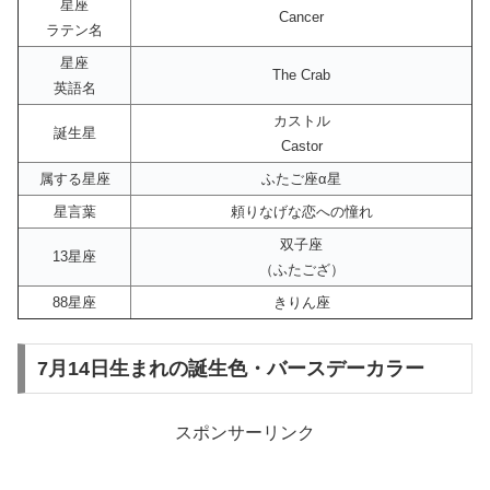
星座
Cancer
ラテン名
星座
The Crab
英語名
カストル
誕生星
Castor
属する星座
ふたご座α星
星言葉
頼りなげな恋への憧れ
双子座
13星座
（ふたござ）
88星座
きりん座
7月14日生まれの誕生色・バースデーカラー
スポンサーリンク