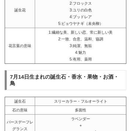
2:フロックス
誕生花
3:ユリの白色
4:ブッドレア
5:ビョウヤナギ（未央柳）
1:繊細な美、新しい恋、常に新しい美
2:一致、合意、温和、協調
花言葉の意味
3:純潔、無垢
4:魅力
5:有用、薬用
7月14日生まれの誕生石・香水・果物・お酒・
鳥
誕生石
スリーカラー・フルオーライト
石の意味
多面性
ラベンダー
バースデーフレ
+
グランス