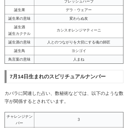
フレッシュハーブ
誕生果
デラ・ウェアー
誕生果の意味
変わらぬ友
誕生酒
カシスオレンジマティーニ
誕生カクテル
誕生酒の意味
人とのつながりを大切にする魂の師匠
誕生鳥
ヨシゴイ
鳥言葉の意味
人まね
7月14日生まれのスピリチュアルナンバー
カバラに関連した占い、数秘術などでは、以下のような数
字が関係するとされています。
チャレンジナン
3
バー