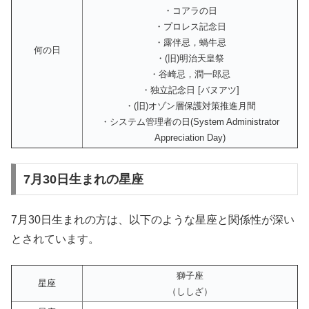
・コアラの日
・プロレス記念日
・露伴忌，蝸牛忌
何の日
・(旧)明治天皇祭
・谷崎忌，潤一郎忌
・独立記念日 [バヌアツ]
・(旧)オゾン層保護対策推進月間
・システム管理者の日(System Administrator
Appreciation Day)
7月30日生まれの星座
7月30日生まれの方は、以下のような星座と関係性が深い
とされています。
獅子座
星座
（ししざ）