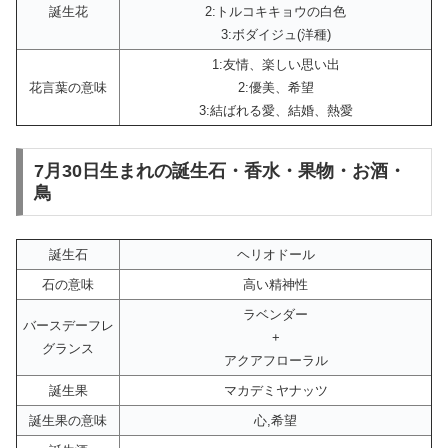
誕生花
2:トルコキキョウの白色
3:ボダイジュ(洋種)
1:友情、楽しい思い出
花言葉の意味
2:優美、希望
3:結ばれる愛、結婚、熱愛
7月30日生まれの誕生石・香水・果物・お酒・
鳥
誕生石
ヘリオドール
石の意味
高い精神性
ラベンダー
バースデーフレ
+
グランス
アクアフローラル
誕生果
マカデミヤナッツ
誕生果の意味
心,希望