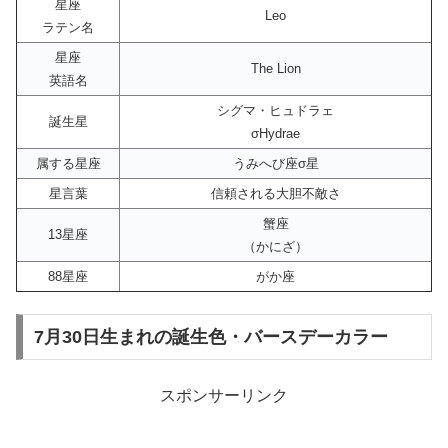
星座
Leo
ラテン名
星座
The Lion
英語名
シグマ・ヒュドラェ
誕生星
σHydrae
属する星座
うみへび座σ星
星言葉
信頼される大胆不敵さ
蟹座
13星座
（かにざ）
88星座
がか座
7月30日生まれの誕生色・バースデーカラー
スポンサーリンク